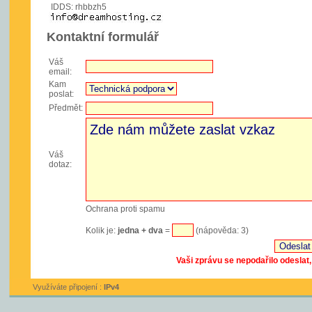
IDDS: rhbbzh5
Kontaktní formulář
Váš
email:
Kam
poslat:
Předmět:
Váš
dotaz:
Ochrana proti spamu
Kolik je:
jedna + dva
=
(nápověda: 3)
Vaši zprávu se nepodařilo odeslat
Využíváte připojení :
IPv4