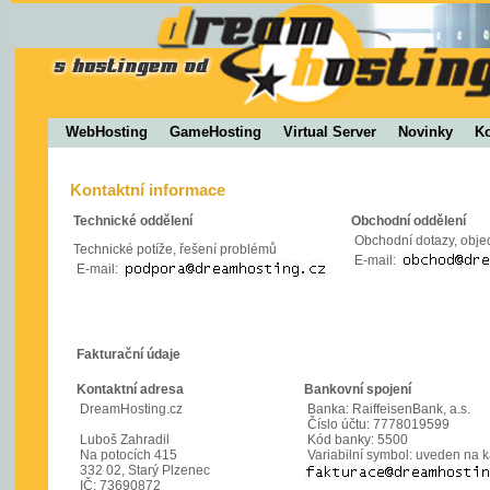
WebHosting
GameHosting
Virtual Server
Novinky
Ko
Kontaktní informace
Technické oddělení
Obchodní oddělení
Obchodní dotazy, obje
Technické potíže, řešení problémů
E-mail:
E-mail:
Fakturační údaje
Kontaktní adresa
Bankovní spojení
DreamHosting.cz
Banka: RaiffeisenBank, a.s.
Číslo účtu: 7778019599
Luboš Zahradil
Kód banky: 5500
Na potocích 415
Variabilní symbol: uveden na k
332 02, Starý Plzenec
IČ: 73690872