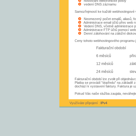
hostování elektronické pošty
vedení DNS záznamu
Samozřejmostí ke každé webhostingové v
Neomezený počet emailů, aliasů, f
Administrace email účtů přes web r
Vedení DNS, včetně administrace p
Administrace FTP účtů pomocí web
Denní zálohování na záložní diskové 
Ceny tohoto webhostingového programu js
Fakturační období
6 měsíců
při
12 měsíců
zák
24 měsíců
sle
Fakturační období lze zvolit při objednávc
Platba se provádí "dopředu" na základě z
dochází k vystavení faktury. Faktura je 
Pokud Vás naše služba zaujala, neváhejte
Využíváte připojení :
IPv4