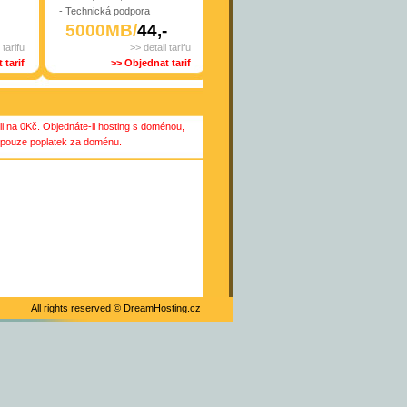
- Technická podpora
5000MB/
44,-
 tarifu
>> detail tarifu
 tarif
>> Objednat tarif
li na 0Kč. Objednáte-li hosting s doménou,
e pouze poplatek za doménu.
All rights reserved ©
DreamHosting.cz