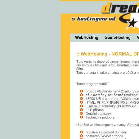
WebHosting
GameHosting
V
:: WebHosting - NORMAL 
Tuto variantu doporučujeme firmám, kter
obchody a chtějí mít jistotu kvalitních s
účtů.
Tato varianta je také vhodná pro větší a 
Tento program nabízí:
provoz vlastní domény 2.řádu (vased
až 2 domény současně
(možnost u
15000 MB prostoru pro Vaši prezen
HTML, PHP4/PHP5/PHP5.3, MySQ
E-mailové schránky (POP3/IMAP, 
FTP přístup
Detailní statistiky
Technická podpora
U každé webhostingové varianty Vám zaj
registraci a převod domény
hostování WWW stránek