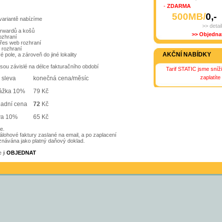
-
ZDARMA
500MB/
0,-
ariantě nabízíme
>> detail
orwardů a košů
>> Objednat
ozhraní
řes web rozhraní
 rozhraní
AKČNÍ NABÍDKY
pole, a zároveň do jiné lokality
ou závislé na délce fakturačního období
Tarif STATIC jsme sníži
zaplatít
sleva
konečná cena/měsíc
rážka 10%
79 Kč
ladní cena
72
Kč
va 10%
65 Kč
e.
álohové faktury zaslané na email, a po zaplacení
uznávána jako platný daňový doklad.
 ji
OBJEDNAT