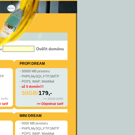
w.
PROFI DREAM
- 50000 MB prostoru
MTP
- PHP5,MySQL,FTP,SMTP
- POP3, IMAP, WebMail
-
až 5 domén!!!
50GB/
179,-
 tarifu
>> detail tarifu
 tarif
>> Objednat tarif
MINI DREAM
- 5000 MB prostoru
y
- PHP5,MySQL,FTP,SMTP
- POP3, IMAP, WebMail