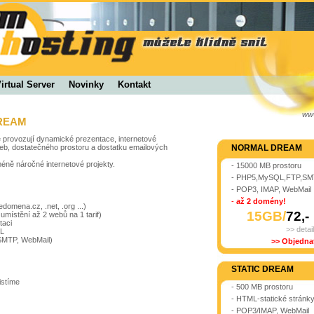
irtual Server
Novinky
Kontakt
ww
DREAM
é provozují dynamické prezentace, internetové
lužeb, dostatečného prostoru a dostatku emailových
NORMAL DREAM
méně náročné internetové projekty.
- 15000 MB prostoru
- PHP5,MySQL,FTP,S
- POP3, IMAP, WebMail
-
až 2 domény!
omena.cz, .net, .org ...)
15GB/
72,-
místění až 2 webů na 1 tarif)
taci
>> detail
L
SMTP, WebMail)
>> Objednat
STATIC DREAM
istíme
- 500 MB prostoru
- HTML-statické stránk
- POP3/IMAP, WebMail